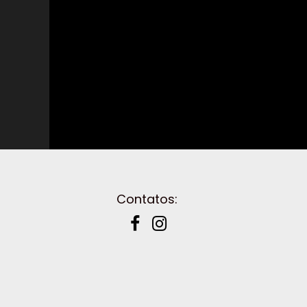
show alok nova lima, alok votorantin,
Dennis DJ, só track boa, Rooftime, Ba
in Rio, melhor música eletrônica, chap
produtor de show, Chemical Surf, Sevenn
Diplo, Cat Dealers dj, Dimitri Vegas & 
contratar show dj,
Contatos:

