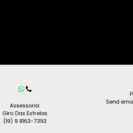
 alok never let me go, show alok belem, alok e
lada, tiësto the business, KVSH dj, melhor dj, m
eleiro dj, contratar dj, agencia de dj, Cat Deal
 dj, Bruno Be, JetLag DJ, Illusionize dj, Martin G
Like Mike, Marshmello dj, Lost


P
Send emai
Assessoria:
Giro Das Estrelas
(19) 9 8163-7393