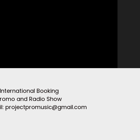
m belem, cache alok, Pedro sampaio dj,
elhor dj do Brasil,Tomorrowland, Rock
ers show, produdor de eventos,
arrix, Skrillex, Snake, Calvin Harris,
International Booking
romo and Radio Show
l: projectpromusic@gmail.com